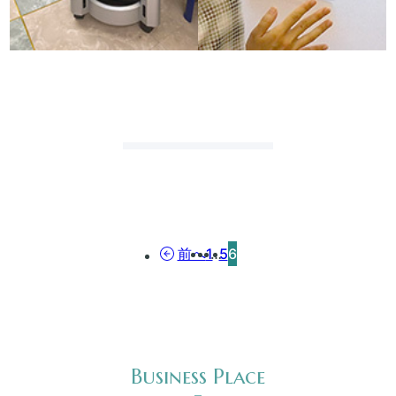
前へ
1
…
5
6
新
着
情
報