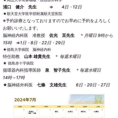
浦口 健介 先生
⇒
4日・12日
★順天堂大学医学部附属順天堂医院
※予約診療となっておりますのでお早めに予約をよろしく
お願いいたします。
脳神経内科医 准教授
佐光 亘先生
＊
月曜日 9時から
15時
⇒
1日・8日・22日・29日
★徳島大学病院 脳神経内科
特任助教
山本 雄貴先生
＊
毎週木曜日
★ 徳島赤十字病院
循環器内科指導医師
泉 智子先生
＊
毎週水曜日
14時～17時
★脳神経外科医
七條 文雄先生
6日・20日・27日