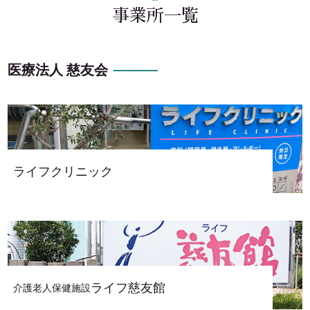
一
事業所一覧
覧
ペ
医療法人 慈友会
ー
ジ
の
ライフクリニック
ナ
ビ
ゲ
ー
ライフ慈友館
介護老人保健施設
シ