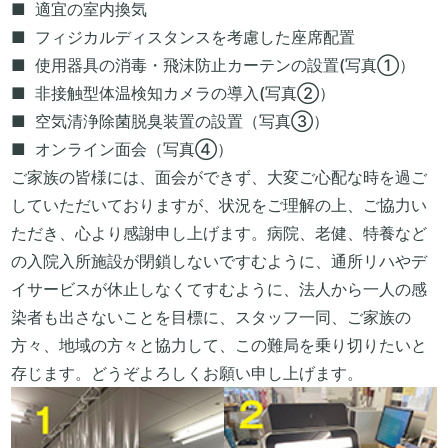
適宜の室内換気
フィジカルディスタンスを考慮した座席配置
使用器具の消毒・飛沫防止カーテンの設置(写真①）
非接触型体温検知カメラの導入(写真②）
空気清浄除菌脱臭装置の設置（写真③）
オンライン面会（写真④）
ご家族の皆様には、面会ができず、大変ご心配な時を過ご
していただいておりますが、状況をご理解の上、ご協力い
ただき、心より感謝申し上げます。病院、老健、特養など
の入院入所施設が閉鎖しないですむように、通所リハやデ
イサービスが休止しなくてすむように、法人から一人の感
染者も出さないことを目標に、スタッフ一同、ご家族の
方々、地域の方々と協力して、この難局を乗り切りたいと
存じます。どうぞよろしくお願い申し上げます。