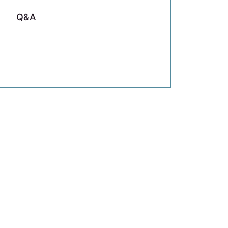
Q&A
新着情
いきい
ライフグループ