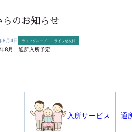
からのお知らせ
6年8月4日
ライフグループ
ライフ慈友館
6年8月 通所入所予定
入所サービス
通