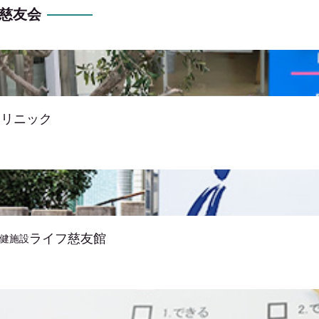
 慈友会
クリニック
ライフ慈友館
健施設