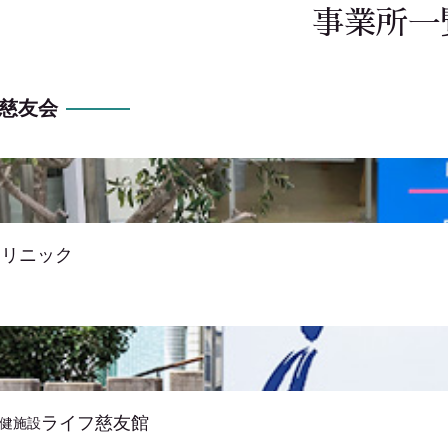
事業所一
 慈友会
クリニック
ライフ慈友館
健施設