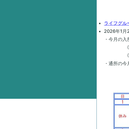
ライフグル
2026年1月
・今月の入
◎6日1
◎18日
・通所の今